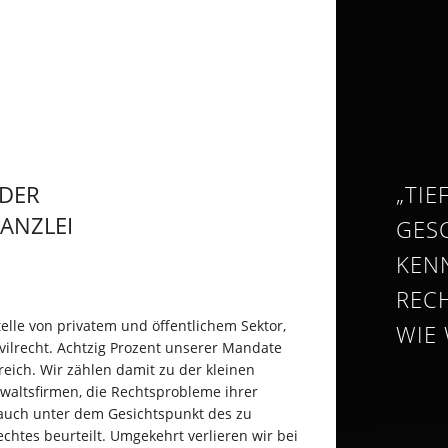
„TIE
 DER
ANZLEI
GES
KEN
REC
telle von privatem und öffentlichem Sektor,
WIE 
vilrecht. Achtzig Prozent unserer Mandate
eich. Wir zählen damit zu der kleinen
nwaltsfirmen, die Rechtsprobleme ihrer
uch unter dem Gesichtspunkt des zu
chtes beurteilt. Umgekehrt verlieren wir bei