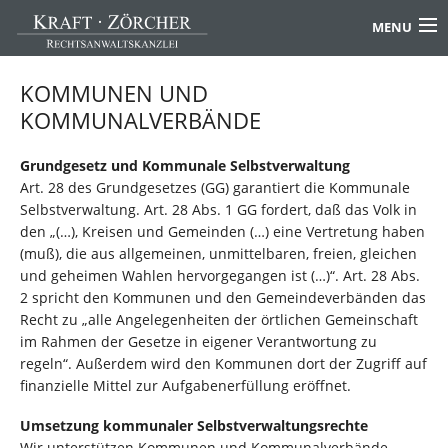
MENU
Startseite
KOMMUNEN UND
Geschäftsbereiche
KOMMUNALVERBÄNDE
Bau / Immobilien
Grundgesetz und Kommunale Selbstverwaltung
Berufsleben
Art. 28 des Grundgesetzes (GG) garantiert die Kommunale
Gewerblicher Mittelstand
Selbstverwaltung. Art. 28 Abs. 1 GG fordert, daß das Volk in
Kommunen / Kommunalverbände
den „(…), Kreisen und Gemeinden (…) eine Vertretung haben
(muß), die aus allgemeinen, unmittelbaren, freien, gleichen
Parafisci
und geheimen Wahlen hervorgegangen ist (…)“. Art. 28 Abs.
Privates Leben
2 spricht den Kommunen und den Gemeindeverbänden das
Spezialbereiche
Recht zu „alle Angelegenheiten der örtlichen Gemeinschaft
Unternehmen der öffentlichen Hand
im Rahmen der Gesetze in eigener Verantwortung zu
regeln“. Außerdem wird den Kommunen dort der Zugriff auf
Rechtsgebiete
finanzielle Mittel zur Aufgabenerfüllung eröffnet.
Rechtsgebiete Gesamtliste
Publikationen
Umsetzung kommunaler Selbstverwaltungsrechte
Wir unterstützen Kommunen und Kommunalverbände